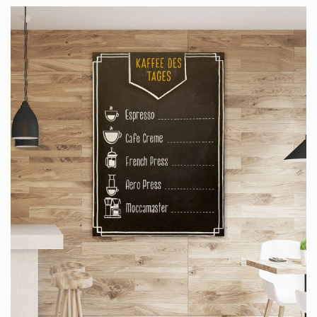
Leider werden Kreidetafeln im geschäftlichen Alltag oft vernachlässigt,
hängen unscheinbar herum oder stehen unbeachtet auf der Straße.
Dabei verdienen sie deutlich mehr Aufmerksamkeit und kreative
Zuwendung.
Unsere Mission ist es, Kreidetafeln in den Mittelpunkt einer
ansprechenden und informativen Kundenkommunikation zu stellen. Mit
unseren maßgefertigten Tafeln schaffen Sie eine professionelle und
gleichzeitig kreative Kundenansprache – jederzeit aktuell, sauber und
ein echter Hingucker.
Setzen Sie auf Qualität und gestalten Sie Ihre Kreidetafel nach Ihren
individuellen Bedürfnissen. So schaffen Sie eine moderne, ansprechende
Plattform für Ihre Botschaften und sorgen dafür, dass Ihre Kunden
nicht nur informiert, sondern auch inspiriert werden.