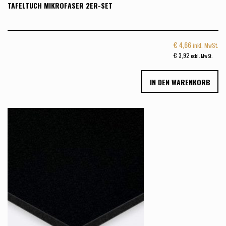
TAFELTUCH MIKROFASER 2ER-SET
€
4,66
inkl. MwSt.
€
3,92
exkl. MwSt.
IN DEN WARENKORB