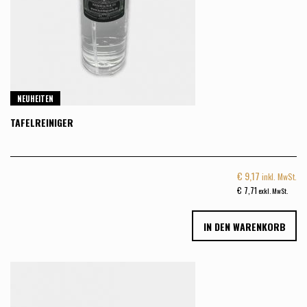
NEUHEITEN
TAFELREINIGER
€
9,17
inkl. MwSt.
€
7,71
exkl. MwSt.
IN DEN WARENKORB