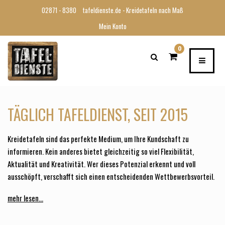
02871 - 8380
tafeldienste.de - Kreidetafeln nach Maß
Mein Konto
0
TÄGLICH TAFELDIENST, SEIT 2015
Kreidetafeln sind das perfekte Medium, um Ihre Kundschaft zu
informieren. Kein anderes bietet gleichzeitig so viel Flexibilität,
Aktualität und Kreativität. Wer dieses Potenzial erkennt und voll
ausschöpft, verschafft sich einen entscheidenden Wettbewerbsvorteil.
Egal ob an der Außenfassade, im Eingangsbereich oder im Gastraum –
mehr lesen...
die Kreidetafel ist oft das Erste, was der Kunde wahrnimmt und spielt
eine zentrale Rolle bei der ersten Eindrucksbildung.