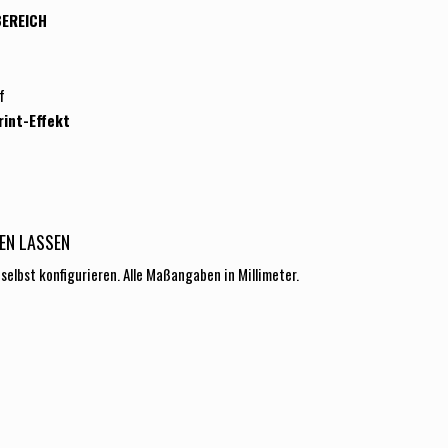
BEREICH
f
rint-Effekt
EN LASSEN
elbst konfigurieren. Alle Maßangaben in Millimeter.